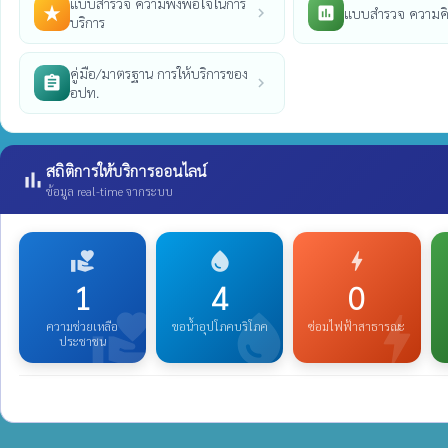
แบบสำรวจ ความพึงพอใจในการ
star_rate
poll
แบบสำรวจ ความคิ
chevron_right
บริการ
คู่มือ/มาตรฐาน การให้บริการของ
assignment
chevron_right
อปท.
สถิติการให้บริการออนไลน์
bar_chart
ข้อมูล real-time จากระบบ
volunteer_activism
water_drop
bolt
1
4
0
volunteer_activism
water_drop
bolt
ความช่วยเหลือ
ขอน้ำอุปโภคบริโภค
ซ่อมไฟฟ้าสาธารณะ
ประชาชน