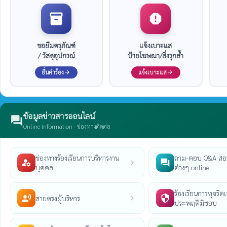
inventory_2
report
ขอยืมครุภัณฑ์
แจ้งเบาะแส
/ วัสดุอุปกรณ์
ป้ายโฆษณา/สิ่งรุกล้ำ
ยื่นคำร้อง
แจ้งเบาะแส
arrow_forward
arrow_forward
ข้อมูลข่าวสารออนไลน์
forum
Online Information · ช่องทางติดต่อ
ช่องทางร้องเรียนการบริหารงาน
ถาม-ตอบ Q&A สอ
manage_accounts
question_answer
chevron_right
บุคคล
ต่างๆ online
ร้องเรียนการทุจริตเจ
record_voice_over
security
สายตรงผู้บริหาร
chevron_right
ประพฤติมิชอบ