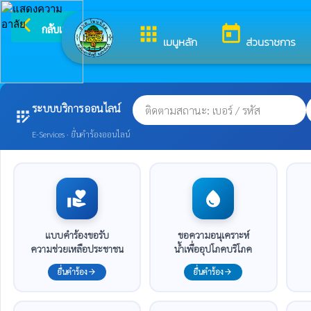
arrow_back_ios
ยินดีต้อนรับสู่เว็
กลับเมนูหลัก
apps
today
เมนูหลัก
ส่วนราชการ
ระบบบริการออนไลน์
app_registration
E-Services · ยื่นคำร้องออนไลน์
volunteer_activism
water_drop
แบบคำร้องขอรับ
ขอความอนุเคราะห์
ความช่วยเหลือประชาชน
น้ำเพื่ออุปโภคบริโภค
ยื่นคำร้อง
ยื่นคำร้อง
arrow_forward
arrow_forward