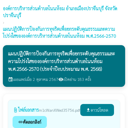
องค์การบริหารส่วนตำบลโนนห้อม
อำเภอเมืองปราจีนบุรี จังหวัด
ปราจีนบุรี
›
แผนปฏิบัติการป้องกันการทุจริตเพื่อยกระดับคุณธรรมและความ
โปร่งใสขององค์การบริหารส่วนตำบลโนนห้อม พ.ศ.2566-2570
แผนปฏิบัติการป้องกันการทุจริตเพื่อยกระดับคุณธรรมและ
ความโปร่งใสขององค์การบริหารส่วนตำบลโนนห้อม
พ.ศ.2566-2570 (ประจำปีงบประมาณ พ.ศ. 2568)
เผยแพร่เมื่อ 2 ตุลาคม 2567
เปิดอ่าน 183 ครั้ง
event
visibility
ไฟล์เอกสาร
attach_file
ดาวน์โหลด
m1cWanXWed35756.pdf
file_download
คัดลอกลิงก์
link