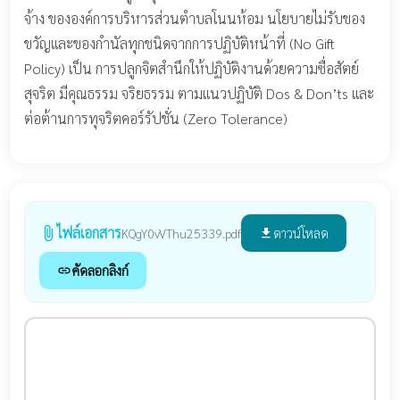
จ้าง ขององค์การบริหารส่วนตำบลโนนห้อม นโยบายไม่รับของ
ขวัญและของกำนัลทุกชนิดจากการปฏิบัติหน้าที่ (No Gift
Policy) เป็น การปลูกจิตสำนึกให้ปฏิบัติงานด้วยความซื่อสัตย์
สุจริต มีคุณธรรม จริยธรรม ตามแนวปฏิบัติ Dos & Don’ts และ
ต่อต้านการทุจริตคอร์รัปชั่น (Zero Tolerance)
ไฟล์เอกสาร
attach_file
ดาวน์โหลด
KQgY0vVThu25339.pdf
file_download
คัดลอกลิงก์
link