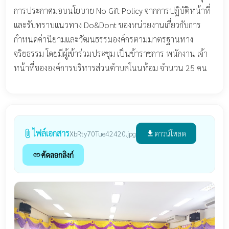
การประกาศมอบนโยบาย No Gift Policy จากการปฏิบัติหน้าที่
และรับทราบแนวทาง Do&Dont ของหน่วยงานเกี่ยวกับการ
กำหนดค่านิยามและวัฒนธรรมองค์กรตามมาตรฐานทาง
จริยธรรม โดยมีผู้เข้าร่วมประชุม เป็นข้าราชการ พนักงาน เจ้า
หน้าที่ขององค์การบริหารส่วนตำบลโนนห้อม จำนวน 25 คน
ไฟล์เอกสาร
attach_file
ดาวน์โหลด
XbRty70Tue42420.jpg
file_download
คัดลอกลิงก์
link